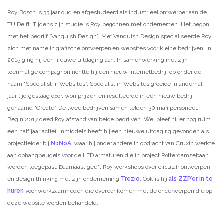
Roy Bosch is 33 jaar oud en afgestudeerd als industrieel ontwerper aan de
TU Delft. Tijdens zijn studie is Roy begonnen met ondernemen. Het begon
met het bedrijf “Vanquish Design”. Met Vanquish Design specialiseerde Roy
zich met name in grafische ontwerpen en websites voor kleine bedrijven. In
2015 ging hij een nieuwe uitdaging aan. In samenwerking met zijn
toenmalige compagnon richtte hij een nieuw internetbedrijf op onder de
naam “Specialist in Websites”. Specialist in Websites groeide in anderhalf
jaar tijd gestaag door, won prijzen en resulteerde in een nieuw bedrijf
genaamd “Create”. De twee bedrijven samen telden 30 man personeel.
Begin 2017 deed Roy afstand van beide bedrijven. Wel bleef hij er nog ruim
een half jaar actief. Inmiddels heeft hij een nieuwe uitdaging gevonden als
projectleider bij
NoNoA
, waar hij onder andere in opdracht van Cruxin werkte
aan ophangbeugels voor de LED armaturen die in project Rotterdamsebaan
worden toegepast. Daarnaast geeft Roy workshops over circulair ontwerpen
en design thinking met zijn onderneming
Trezio
. Ook is hij
als ZZP’er in te
huren
voor werkzaamheden die overeenkomen met de onderwerpen die op
deze website worden behandeld.