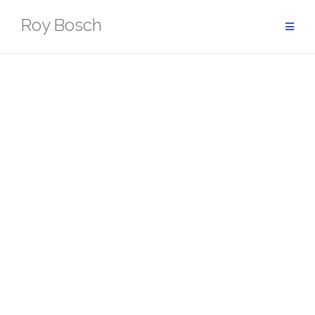
Ga
Roy Bosch
naar
de
inhoud