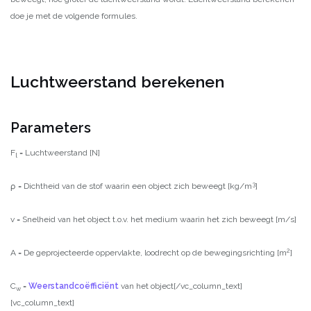
doe je met de volgende formules.
Luchtweerstand berekenen
Parameters
F
= Luchtweerstand [N]
l
3
ρ = Dichtheid van de stof waarin een object zich beweegt [kg/m
]
v = Snelheid van het object t.o.v. het medium waarin het zich beweegt [m/s]
2
A = De geprojecteerde oppervlakte, loodrecht op de bewegingsrichting [m
]
C
=
Weerstandcoëfficiënt
van het object[/vc_column_text]
w
[vc_column_text]