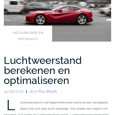
NATUURKUNDE EN
MECHANICA
Luchtweerstand
berekenen en
optimaliseren
14/09/2015
door
Roy Bosch
L
uchtweerstand is de tegenwerkende kracht op een bewegend
object die zich door lucht beweegt. Hoe sneller een object zich
beweegt, hoe groter de luchtweerstand wordt. Luchtweerstand berekenen