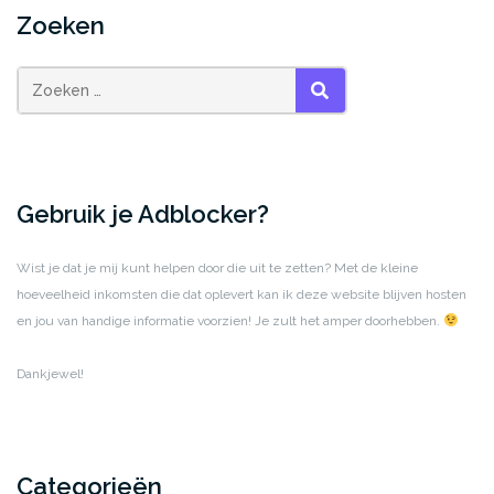
Zoeken
ZOEKEN
Gebruik je Adblocker?
Wist je dat je mij kunt helpen door die uit te zetten? Met de kleine
hoeveelheid inkomsten die dat oplevert kan ik deze website blijven hosten
en jou van handige informatie voorzien! Je zult het amper doorhebben.
Dankjewel!
Categorieën