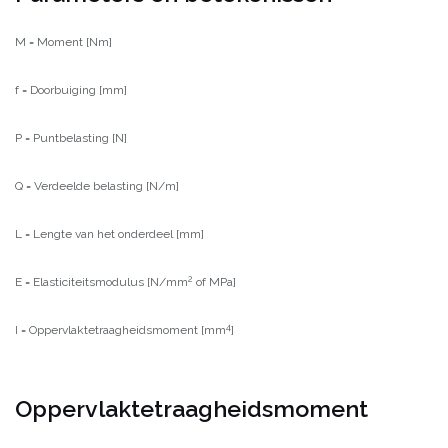
M = Moment [Nm]
f = Doorbuiging [mm]
P = Puntbelasting [N]
Q = Verdeelde belasting [N/m]
L = Lengte van het onderdeel [mm]
2
E = Elasticiteitsmodulus [N/mm
of MPa]
4
I = Oppervlaktetraagheidsmoment [mm
]
Oppervlaktetraagheidsmoment