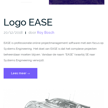
Logo EASE
20/12/2018
door
Roy Bosch
EASE is professionele online projectmanagement software met een focus op
Systems Engineering. Het doel van EASE is dat het complexe projecten
beheersbaar moeten blijven. Vandaar de naam “EASE” (waarbij SE naar
Systems Engineering verwijst).
“Logo
Lees meer
→
EASE”