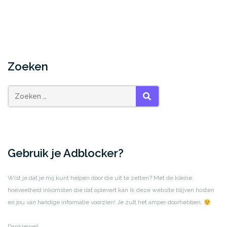
Zoeken
ZOEKEN
Gebruik je Adblocker?
Wist je dat je mij kunt helpen door die uit te zetten? Met de kleine
hoeveelheid inkomsten die dat oplevert kan ik deze website blijven hosten
en jou van handige informatie voorzien! Je zult het amper doorhebben.
Dankjewel!