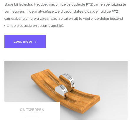
stage bij Isolectra. Het doel was om de verouderde PTZ camerabehuizing te
vernieuwen. In de analysefase werd geconstateerd dat de huidige PTZ
camerabehuizing erg zwaar was (40kg) en uit te veel onderdelen bestond
(=lange productie én assemblagetijd).
“PTZ
Lees meer
→
Camera
behuizing”
ONTWERPEN