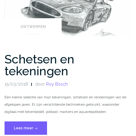
ONTWERPEN
Schetsen en
tekeningen
15/03/2018
door
Roy Bosch
Een kleine selectie van mijn tekeningen, schetsen en renderingen van de
afgelopen jaren. Er zijn verschillende technieken gebruikt, waaronder
digitaal met tekentablet, potlood, markers en aquarelpotloden.
“Schetsen
Lees meer
→
en