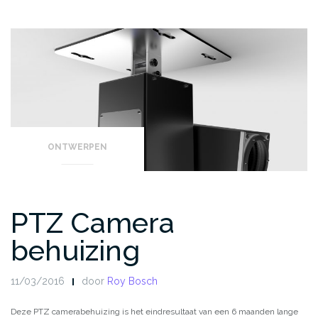
tekeningen”
ONTWERPEN
PTZ Camera
behuizing
11/03/2016
door
Roy Bosch
Deze PTZ camerabehuizing is het eindresultaat van een 6 maanden lange