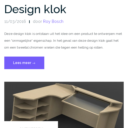
Design klok
11/03/2016
door
Roy Bosch
Deze design klok is ontstaan uit het idee om een product te ontwerpen met
een “onmogelijke” eigenschap. In het geval van deze design klok gaat het
om een tweetal chromen wielen die tegen een helling op rollen.
“Design
Lees meer
→
klok”