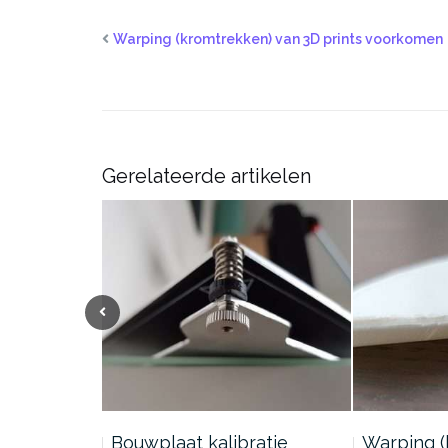
Warping (kromtrekken) van 3D prints voorkomen
Gerelateerde artikelen
Bouwplaat kalibratie
Warping (