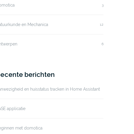
omotica
3
atuurkunde en Mechanica
12
ntwerpen
6
ecente berichten
nwezigheid en huisstatus tracken in Home Assistant
SE applicatie
eginnen met domotica