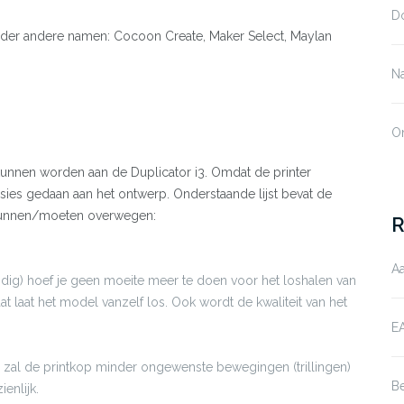
D
nder andere namen: Cocoon Create, Maker Select, Maylan
N
O
n kunnen worden aan de Duplicator i3. Omdat de printer
ies gedaan aan het ontwerp. Onderstaande lijst bevat de
u kunnen/moeten overwegen:
R
Aa
endig) hoef je geen moeite meer te doen voor het loshalen van
t laat het model vanzelf los. Ook wordt de kwaliteit van het
EA
, zal de printkop minder ongewenste bewegingen (trillingen)
B
enlijk.