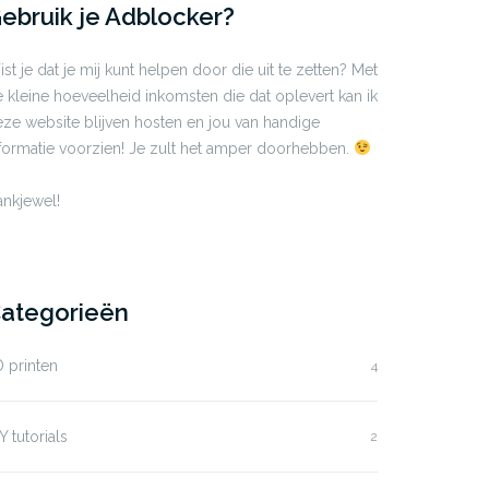
ebruik je Adblocker?
st je dat je mij kunt helpen door die uit te zetten? Met
 kleine hoeveelheid inkomsten die dat oplevert kan ik
ze website blijven hosten en jou van handige
formatie voorzien! Je zult het amper doorhebben.
nkjewel!
ategorieën
 printen
4
Y tutorials
2