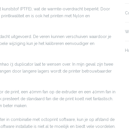
t kunststof (PTFE), wat de warmte-overdracht beperkt. Door
Co
 printkwaliteit en is ook het printen met Nylon en
Wr
ordacht uitgevoerd. De veren kunnen verschuiven waardoor je
pele wijziging kun je het kalibreren eenvoudiger en
H
hao i3 duplicator laat te wensen over. In mijn geval zijn twee
vangen door langere lagers wordt de printer betrouwbaarder
oor de print, een 40mm fan op de extruder en een 40mm fan in
k presteert de standaard fan die de print koelt niet fantastisch.
en beter maken.
er in combinatie met octoprint software, kun je op afstand de
tware installatie is niet al te moeilijk en biedt vele voordelen.