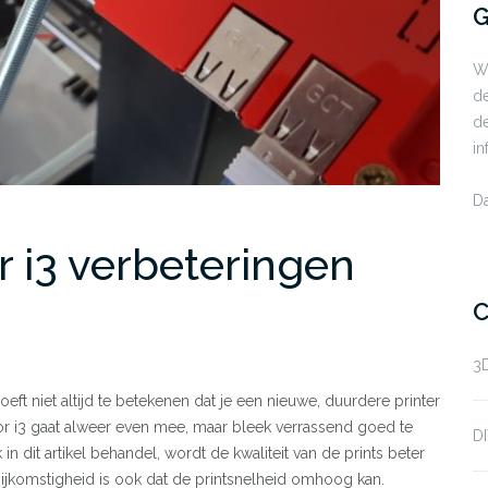
G
Wi
de
de
in
Da
 i3 verbeteringen
C
3D
eft niet altijd te betekenen dat je een nieuwe, duurdere printer
r i3 gaat alweer even mee, maar bleek verrassend goed te
DI
in dit artikel behandel, wordt de kwaliteit van de prints beter
 bijkomstigheid is ook dat de printsnelheid omhoog kan.