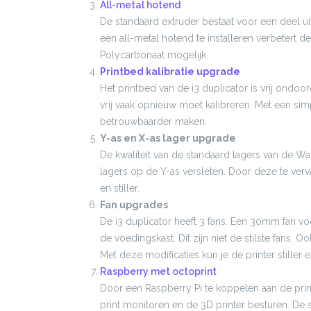
All-metal hotend
De standaard extruder bestaat voor een deel ui
een all-metal hotend te installeren verbetert de
Polycarbonaat mogelijk.
Printbed kalibratie upgrade
Het printbed van de i3 duplicator is vrij ondo
vrij vaak opnieuw moet kalibreren. Met een sim
betrouwbaarder maken.
Y-as en X-as lager upgrade
De kwaliteit van de standaard lagers van de Wan
lagers op de Y-as versleten. Door deze te ver
en stiller.
Fan upgrades
De i3 duplicator heeft 3 fans. Een 30mm fan v
de voedingskast. Dit zijn niet de stilste fans. Oo
Met deze modificaties kun je de printer stiller 
Raspberry met octoprint
Door een Raspberry Pi te koppelen aan de print
print monitoren en de 3D printer besturen. De sof